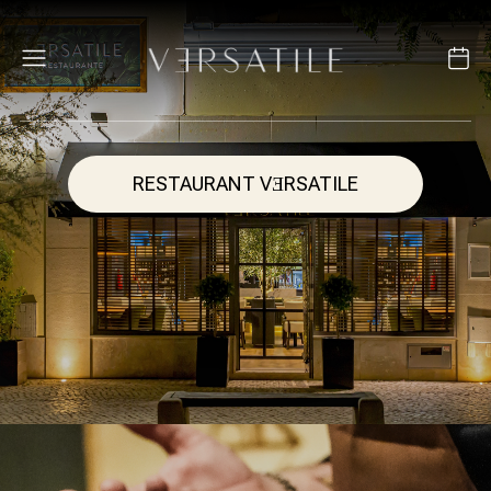
RESTAURANT VƎRSATILE